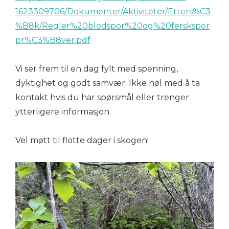
1623309706/Dokumenter/Aktiviteter/Etters%C3
%B8k/Regler%20blodspor%20og%20ferskspor
pr%C3%B8ver.pdf
Vi ser frem til en dag fylt med spenning,
dyktighet og godt samvær. Ikke nøl med å ta
kontakt hvis du har spørsmål eller trenger
ytterligere informasjon.
Vel møtt til flotte dager i skogen!