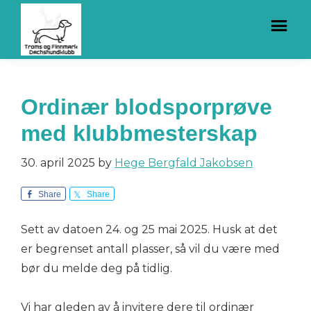
Hopp
Hopp
til
til
hovedinnhold
bunntekst
Troms
Dachs
og
i
Finnmark
Ordinær blodsporprøve
Dachshundklubb
Nord
med klubbmesterskap
30. april 2025
by
Hege Bergfald Jakobsen
Share
Share
Sett av datoen 24. og 25 mai 2025. Husk at det
er begrenset antall plasser, så vil du være med
bør du melde deg på tidlig.
Vi har gleden av å invitere dere til ordinær