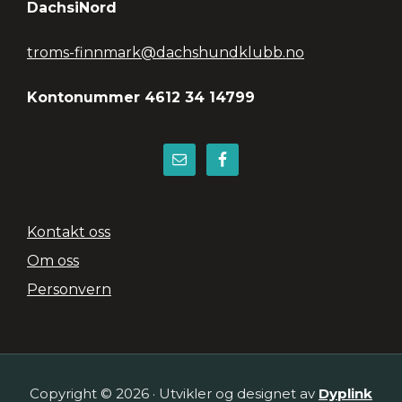
Footer
DachsiNord
troms-finnmark@dachshundklubb.no
Kontonummer 4612 34 14799
Kontakt oss
Om oss
Personvern
Copyright © 2026 · Utvikler og designet av
Dyplink