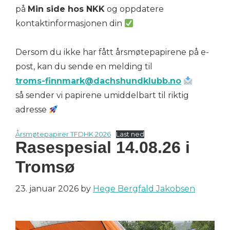
på
Min side hos NKK
og oppdatere
kontaktinformasjonen din
Dersom du ikke har fått årsmøtepapirene på e-
post, kan du sende en melding til
troms-finnmark@dachshundklubb.no
så sender vi papirene umiddelbart til riktig
adresse
Årsmøtepapirer TFDHK 2026
Last ned
Rasespesial 14.08.26 i
Tromsø
23. januar 2026
by
Hege Bergfald Jakobsen