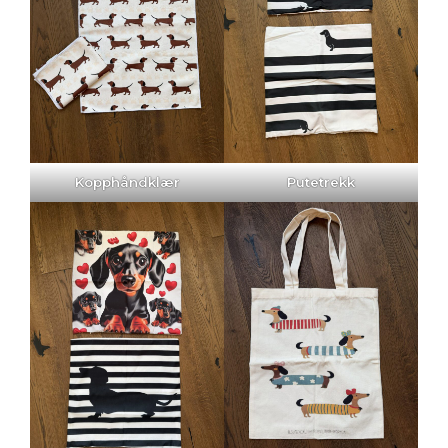
Kopphåndklær
Putetrekk