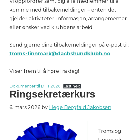
Vi oppfordrer samtidig alle medlemmer til å
komme med tilbakemeldinger – enten det
gjelder aktiviteter, informasjon, arrangementer
eller ønsker ved klubbens arbeid.
Send gjerne dine tilbakemeldinger på e-post til:
troms-finnmark@dachshundklubb.no
Vi ser frem til å høre fra deg!
Dokumenter til DHT 2026
Last ned
Ringsekretærkurs
6. mars 2026
by
Hege Bergfald Jakobsen
Troms og
Finnmark