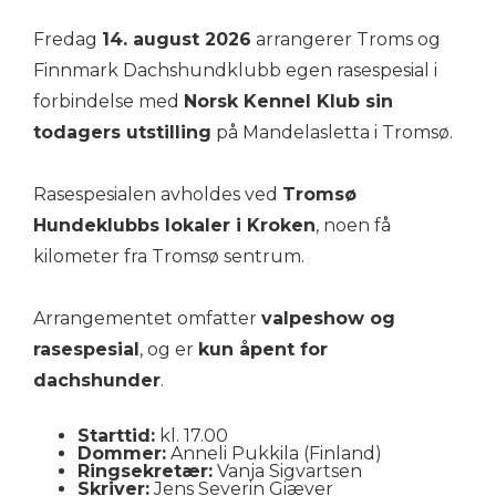
Fredag
14. august 2026
arrangerer Troms og
Finnmark Dachshundklubb egen rasespesial i
forbindelse med
Norsk Kennel Klub sin
todagers utstilling
på Mandelasletta i Tromsø.
Rasespesialen avholdes ved
Tromsø
Hundeklubbs lokaler i Kroken
, noen få
kilometer fra Tromsø sentrum.
Arrangementet omfatter
valpeshow og
rasespesial
, og er
kun åpent for
dachshunder
.
Starttid:
kl. 17.00
Dommer:
Anneli Pukkila (Finland)
Ringsekretær:
Vanja Sigvartsen
Skriver:
Jens Severin Giæver