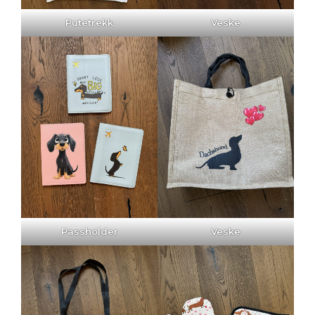
Putetrekk
Veske
Passholder
Veske