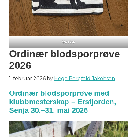
Veske
Ordinær blodsporprøve
2026
1. februar 2026
by
Hege Bergfald Jakobsen
Ordinær blodsporprøve med
klubbmesterskap – Ersfjorden,
Senja 30.–31. mai 2026