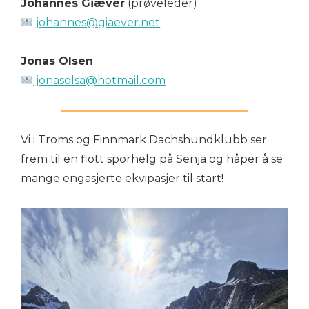
Johannes Giæver
(prøveleder)
johannes@giaever.net
Jonas Olsen
jonasolsa@hotmail.com
Vi i Troms og Finnmark Dachshundklubb ser
frem til en flott sporhelg på Senja og håper å se
mange engasjerte ekvipasjer til start!