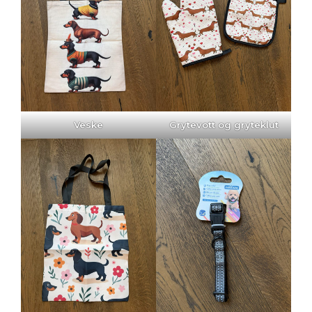
Veske
Grytevott og gryteklut