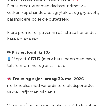
Flotte produkter med dachshundmotiv –
vesker, kopphåndduker, gryteklut og grytevott,
passholdere, og lekre putetrekk.
Flere premier er på vei inn på lista, så her er det
bare å glede seg!
🎟
Pris pr. lodd: kr 10,-
Vipps til
617117
(merk betalingen med navn,
telefonnummer og antall lodd)
Trekning skjer lørdag 30. mai 2026
i forbindelse med vår ordinære blodsporprøve i
vakre Ersfjorden på Senja.
Vi håper så mange som mulig vil støtte klubben