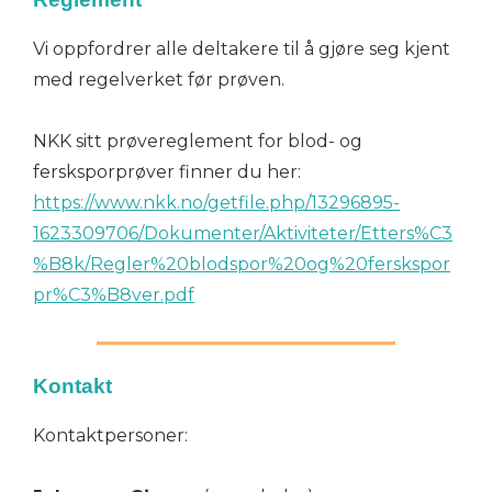
Vi oppfordrer alle deltakere til å gjøre seg kjent
med regelverket før prøven.
NKK sitt prøvereglement for blod- og
fersksporprøver finner du her:
https://www.nkk.no/getfile.php/13296895-
1623309706/Dokumenter/Aktiviteter/Etters%C3
%B8k/Regler%20blodspor%20og%20ferskspor
pr%C3%B8ver.pdf
Kontakt
Kontaktpersoner: