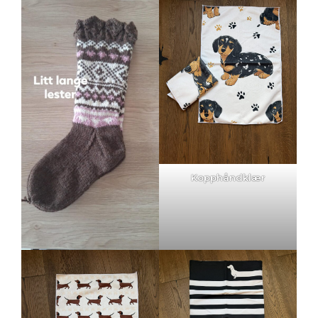
Kopphåndklær