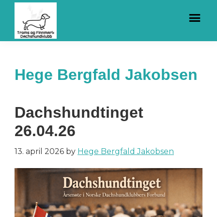
Hopp
Hopp
til
til
hovedinnhold
bunntekst
Troms
Dachs
og
i
Finnmark
Hege Bergfald Jakobsen
Dachshundklubb
Nord
Dachshundtinget
26.04.26
13. april 2026
by
Hege Bergfald Jakobsen